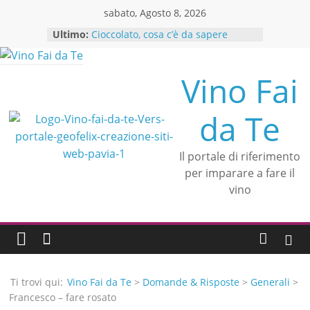
Skip
sabato, Agosto 8, 2026
to
Ultimo:
Cioccolato, cosa c’è da sapere
content
Se vuoi produrre olio extravergine
di oliva inizia da qui
Crea l’abbinamento cibo vino in
Vino Fai
modo facile ed efficace
Il Sassicaia: storia del rosso
da Te
leggendario
Alessandra Mastrantonio
un’esperta di consulenza in
Il portale di riferimento
ristorazione si unisce a Vino fai da
per imparare a fare il
te
vino
Ti trovi qui:
Vino Fai da Te
>
Domande & Risposte
>
Generali
>
Francesco – fare rosato