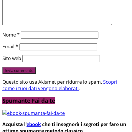
Nome
*
Email
*
Sito web
Questo sito usa Akismet per ridurre lo spam.
Scopri
come i tuoi dati vengono elaborati
.
Spumante Fai da te
Acquista l’
ebook
che ti insegnerà i segreti per fare un
ottimo spumante metodo classico.