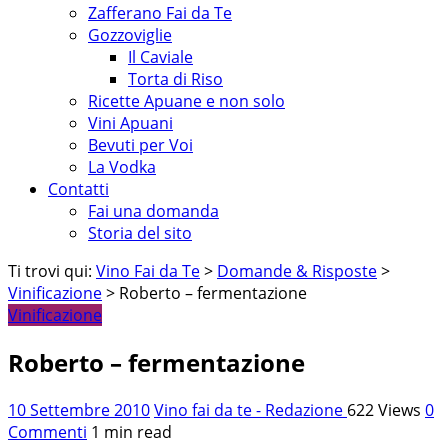
Zafferano Fai da Te
Gozzoviglie
Il Caviale
Torta di Riso
Ricette Apuane e non solo
Vini Apuani
Bevuti per Voi
La Vodka
Contatti
Fai una domanda
Storia del sito
Ti trovi qui:
Vino Fai da Te
>
Domande & Risposte
>
Vinificazione
> Roberto – fermentazione
Vinificazione
Roberto – fermentazione
10 Settembre 2010
Vino fai da te - Redazione
622 Views
0
Commenti
1 min read