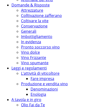
Domande & Risposte
Attrezzature
Colltivazione zafferano
Coltivare la vite
Conservazione
Generali
Imbottigliamento
In evidenza
Pronto soccorso vino
Vino dolce
Vino Frizzante
Vino spumante
Leggi e regolamenti
L’attività di viticoltore
Fare impresa
Produzione e vendita vino
Denominazioni
Enologia
A tavola e in giro
Olio Fai da Te