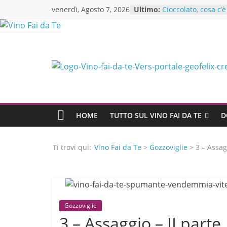
Skip
venerdì, Agosto 7, 2026
Ultimo:
Cioccolato, cosa c’
to
Se vuoi produrre ol
di oliva inizia da q
content
Crea l’abbinamento
modo facile ed effi
Il Sassicaia: storia
leggendario
Alessandra Mastra
un’esperta di cons
ristorazione si unis
te
HOME
TUTTO SUL VINO FAI DA TE
D
Ti trovi qui:
Vino Fai da Te
>
Gozzoviglie
> 3 – Assagg
Gozzoviglie
3 – Assaggio – II parte