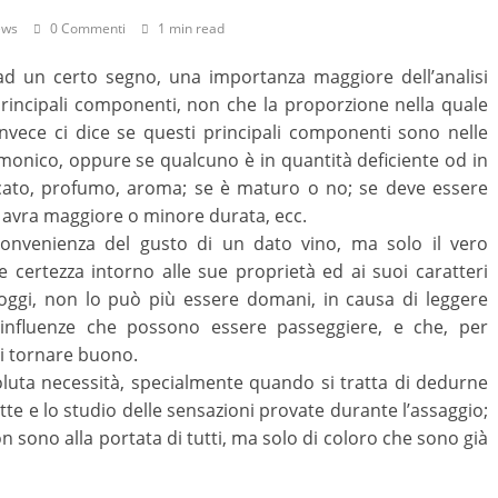
ews
0 Commenti
1 min read
o ad un certo segno, una importanza maggiore dell’analisi
i principali componenti, non che la proporzione nella quale
 invece ci dice se questi principali componenti sono nelle
monico, oppure se qualcuno è in quantità deficiente od in
occato, profumo, aroma; se è maturo o no; se deve essere
se avra maggiore o minore durata, ecc.
convenienza del gusto di un dato vino, ma solo il vero
certezza intorno alle sue proprietà ed ai suoi caratteri
oggi, non lo può più essere domani, in causa di leggere
; influenze che possono essere passeggiere, e che, per
i tornare buono.
luta necessità, specialmente quando si tratta di dedurne
fatte e lo studio delle sensazioni provate durante l’assaggio;
on sono alla portata di tutti, ma solo di coloro che sono già