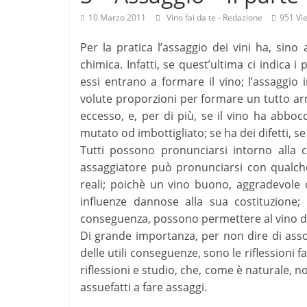
10 Marzo 2011
Vino fai da te - Redazione
951 Vi
Per la pratica l’assaggio dei vini ha, sin
chimica. Infatti, se quest’ultima ci indica 
essi entrano a formare il vino; l’assaggio
volute proporzioni per formare un tutto ar
eccesso, e, per di più, se il vino ha abb
mutato od imbottigliato; se ha dei difetti, 
Tutti possono pronunciarsi intorno alla 
assaggiatore può pronunciarsi con qualche 
reali; poichè un vino buono, aggradevole 
influenze dannose alla sua costituzione
conseguenza, possono permettere al vino d
Di grande importanza, per non dire di asso
delle utili conseguenze, sono le riflessioni 
riflessioni e studio, che, come è naturale, n
assuefatti a fare assaggi.