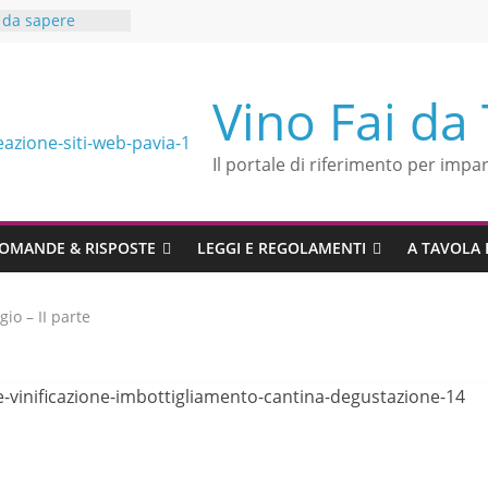
è da sapere
io extravergine
ui
 cibo vino in
Vino Fai da
cace
 del rosso
Il portale di riferimento per impar
ntonio
ulenza in
ce a Vino fai da
OMANDE & RISPOSTE
LEGGI E REGOLAMENTI
A TAVOLA 
io – II parte