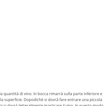
la quantità di vino. In bocca rimarrà sulla parte inferiore e
 la superficie. Dopodichè si dovrà fare entrare una piccola
oi si dovrà letteralmente masticare il vino. In questo modo