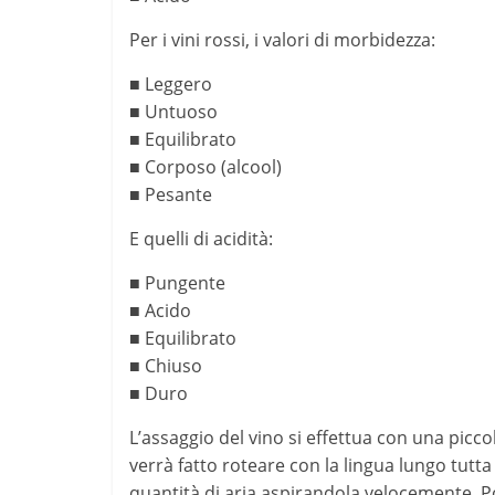
Per i vini rossi, i valori di morbidezza:
■ Leggero
■ Untuoso
■ Equilibrato
■ Corposo (alcool)
■ Pesante
E quelli di acidità:
■ Pungente
■ Acido
■ Equilibrato
■ Chiuso
■ Duro
L’assaggio del vino si effettua con una picco
verrà fatto roteare con la lingua lungo tutta
quantità di aria aspirandola velocemente. P