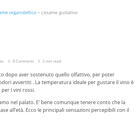
ame organolettico
> L’esame gustativo
ws
0 Commenti
2 min read
to dopo aver sostenuto quello olfattivo, per poter
dori avvertiti . La temperatura ideale per gustare il vino è
per i vini rossi.
amo nel palato. E’ bene comunque tenere conto che la
se all’età. Ecco le principali sensazioni percepibili con il