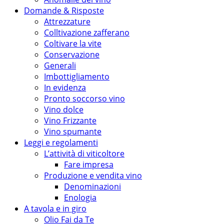
Domande & Risposte
Attrezzature
Colltivazione zafferano
Coltivare la vite
Conservazione
Generali
Imbottigliamento
In evidenza
Pronto soccorso vino
Vino dolce
Vino Frizzante
Vino spumante
Leggi e regolamenti
L’attività di viticoltore
Fare impresa
Produzione e vendita vino
Denominazioni
Enologia
A tavola e in giro
Olio Fai da Te