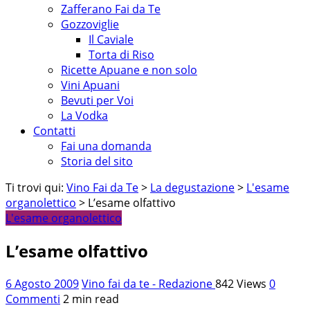
Zafferano Fai da Te
Gozzoviglie
Il Caviale
Torta di Riso
Ricette Apuane e non solo
Vini Apuani
Bevuti per Voi
La Vodka
Contatti
Fai una domanda
Storia del sito
Ti trovi qui:
Vino Fai da Te
>
La degustazione
>
L'esame
organolettico
> L’esame olfattivo
L'esame organolettico
L’esame olfattivo
6 Agosto 2009
Vino fai da te - Redazione
842 Views
0
Commenti
2 min read