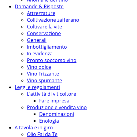
Domande & Risposte
Attrezzature
Colltivazione zafferano
Coltivare la vite
Conservazione
Generali
Imbottigliamento
In evidenza
Pronto soccorso vino
Vino dolce
Vino Frizzante
Vino spumante
Leggi e regolamenti
L’attività di viticoltore
Fare impresa
Produzione e vendita vino
Denominazioni
Enologia
A tavola e in giro
Olio Fai da Te