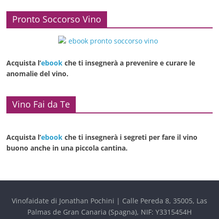
Pronto Soccorso Vino
Acquista l’
ebook
che ti insegnerà a prevenire e curare le
anomalie del vino.
Vino Fai da Te
Acquista l’
ebook
che ti insegnerà i segreti per fare il vino
buono anche in una piccola cantina.
Vinofaidate di Jonathan Pochini | Calle Pereda 8, 35005, Las
Palmas de Gran Canaria (Spagna), NIF: Y3315454H