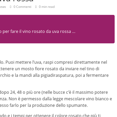
iews
0 Commenti
0 min read
per fare il vino rosato da uva rossa …
do. Puoi mettere l’uva, raspi compresi direttamente nel
tenere un mosto fiore rosato da inviare nel tino di
orchio e la mandi alla pigiadiraspatura, poi a fermentare
opo 24, 48 o più ore (nelle bucce c’è il massimo potere
enza. Non è permesso dalla legge mescolare vino bianco e
sso farlo per la produzione dello spumante.
do e i tempi per ottenere il colore rosato che più ti