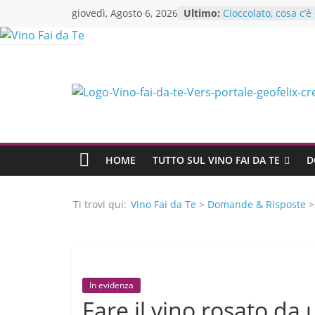
Skip
giovedì, Agosto 6, 2026
Ultimo:
Cioccolato, cosa c’
to
Se vuoi produrre ol
di oliva inizia da qu
content
Crea l’abbinamento 
modo facile ed effi
Il Sassicaia: storia 
leggendario
Alessandra Mastra
un’esperta di consu
ristorazione si unis
te
HOME
TUTTO SUL VINO FAI DA TE
D
Ti trovi qui:
Vino Fai da Te
>
Domande & Risposte
In evidenza
Fare il vino rosato da 