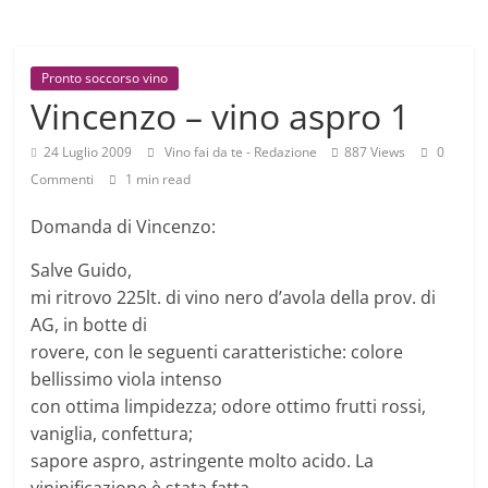
Pronto soccorso vino
Vincenzo – vino aspro 1
24 Luglio 2009
Vino fai da te - Redazione
887 Views
0
Commenti
1 min read
Domanda di Vincenzo:
Salve Guido,
mi ritrovo 225lt. di vino nero d’avola della prov. di
AG, in botte di
rovere, con le seguenti caratteristiche: colore
bellissimo viola intenso
con ottima limpidezza; odore ottimo frutti rossi,
vaniglia, confettura;
sapore aspro, astringente molto acido. La