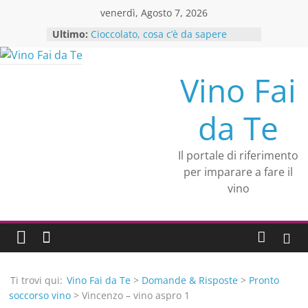
Skip
venerdì, Agosto 7, 2026
to
Ultimo:
Cioccolato, cosa c’è da sapere
content
Se vuoi produrre olio extravergine
di oliva inizia da qui
Crea l’abbinamento cibo vino in
Vino Fai
modo facile ed efficace
Il Sassicaia: storia del rosso
da Te
leggendario
Alessandra Mastrantonio
un’esperta di consulenza in
Il portale di riferimento
ristorazione si unisce a Vino fai da
per imparare a fare il
te
vino
Ti trovi qui:
Vino Fai da Te
>
Domande & Risposte
>
Pronto
soccorso vino
> Vincenzo – vino aspro 1