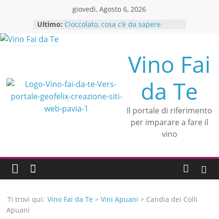
Skip
giovedì, Agosto 6, 2026
to
Ultimo:
Cioccolato, cosa c’è da sapere
content
Se vuoi produrre olio extravergine
di oliva inizia da qui
Crea l’abbinamento cibo vino in
Vino Fai
modo facile ed efficace
Il Sassicaia: storia del rosso
da Te
leggendario
Alessandra Mastrantonio
un’esperta di consulenza in
Il portale di riferimento
ristorazione si unisce a Vino fai da
per imparare a fare il
te
vino
Ti trovi qui:
Vino Fai da Te
>
Vini Apuani
> Candia dei Colli
Apuani