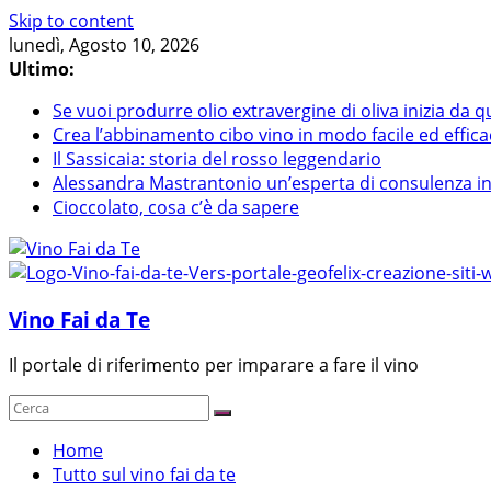
Skip to content
lunedì, Agosto 10, 2026
Ultimo:
Se vuoi produrre olio extravergine di oliva inizia da q
Crea l’abbinamento cibo vino in modo facile ed effica
Il Sassicaia: storia del rosso leggendario
Alessandra Mastrantonio un’esperta di consulenza in r
Cioccolato, cosa c’è da sapere
Vino Fai da Te
Il portale di riferimento per imparare a fare il vino
Home
Tutto sul vino fai da te