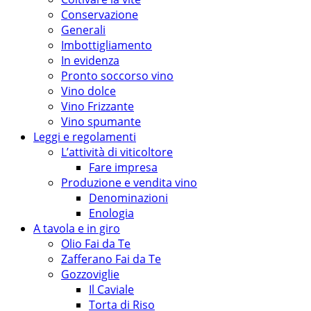
Conservazione
Generali
Imbottigliamento
In evidenza
Pronto soccorso vino
Vino dolce
Vino Frizzante
Vino spumante
Leggi e regolamenti
L’attività di viticoltore
Fare impresa
Produzione e vendita vino
Denominazioni
Enologia
A tavola e in giro
Olio Fai da Te
Zafferano Fai da Te
Gozzoviglie
Il Caviale
Torta di Riso