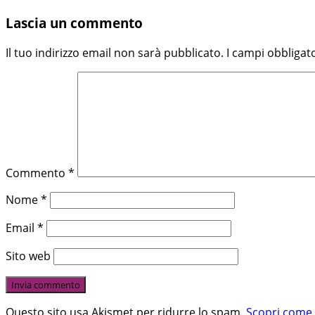
Lascia un commento
Il tuo indirizzo email non sarà pubblicato.
I campi obbligat
Commento
*
Nome
*
Email
*
Sito web
Questo sito usa Akismet per ridurre lo spam.
Scopri come 