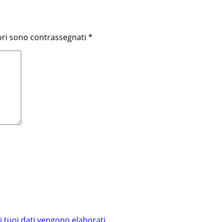
ori sono contrassegnati
*
i tuoi dati vengono elaborati
.