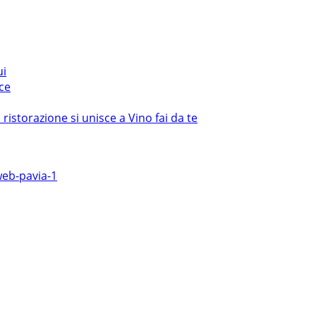
ui
ce
istorazione si unisce a Vino fai da te