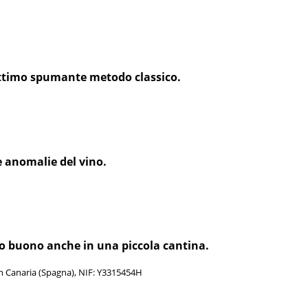
 ottimo spumante metodo classico.
e anomalie del vino.
vino buono anche in una piccola cantina.
an Canaria (Spagna), NIF: Y3315454H