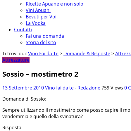
Ricette Apuane e non solo
Vini Apuani
Bevuti per Voi
La Vodka
Contatti
Fai una domanda
Storia del sito
Ti trovi qui:
Vino Fai da Te
>
Domande & Risposte
>
Attrez
Attrezzature
Sossio – mostimetro 2
13 Settembre 2010
Vino fai da te - Redazione
759 Views
0 
Domanda di Sossio:
Sempre utilizzando il mostimetro come posso capire il m
vendemmia e quello della svinatura?
Risposta: