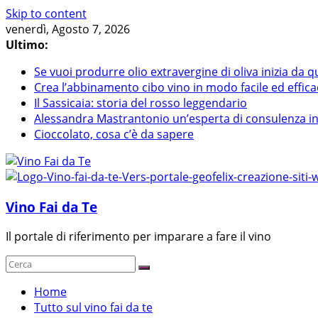
Skip to content
venerdì, Agosto 7, 2026
Ultimo:
Se vuoi produrre olio extravergine di oliva inizia da q
Crea l’abbinamento cibo vino in modo facile ed effica
Il Sassicaia: storia del rosso leggendario
Alessandra Mastrantonio un’esperta di consulenza in r
Cioccolato, cosa c’è da sapere
Vino Fai da Te
Il portale di riferimento per imparare a fare il vino
Home
Tutto sul vino fai da te