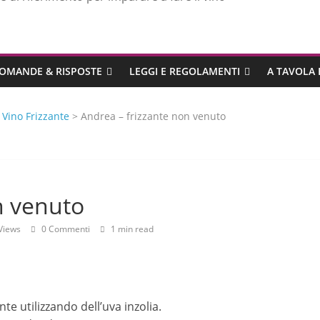
OMANDE & RISPOSTE
LEGGI E REGOLAMENTI
A TAVOLA 
>
Vino Frizzante
> Andrea – frizzante non venuto
n venuto
Views
0 Commenti
1 min read
te utilizzando dell’uva inzolia.