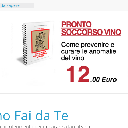
è da sapere
io extravergine
ui
 cibo vino in
cace
 del rosso
ntonio
ulenza in
ce a Vino fai da
no Fai da Te
le di riferimento per imparare a fare il vino