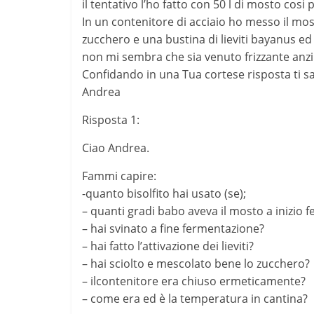
il tentativo l’ho fatto con 50 l di mosto cos
In un contenitore di acciaio ho messo il mo
zucchero e una bustina di lieviti bayanus ed
non mi sembra che sia venuto frizzante anzi 
Confidando in una Tua cortese risposta ti s
Andrea
Risposta 1:
Ciao Andrea.
Fammi capire:
-quanto bisolfito hai usato (se);
– quanti gradi babo aveva il mosto a inizio 
– hai svinato a fine fermentazione?
– hai fatto l’attivazione dei lieviti?
– hai sciolto e mescolato bene lo zucchero?
– ilcontenitore era chiuso ermeticamente?
– come era ed è la temperatura in cantina?