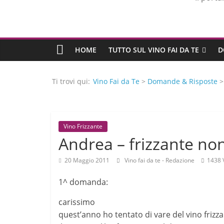
HOME
TUTTO SUL VINO FAI DA TE
D
Ti trovi qui:
Vino Fai da Te
>
Domande & Risposte
Vino Frizzante
Andrea – frizzante no
20 Maggio 2011
Vino fai da te - Redazione
1438 
1^ domanda:
carissimo
quest’anno ho tentato di vare del vino frizzan