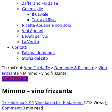
Zafferano Fai da Te
Gozzoviglie
Il Caviale
Torta di Riso
Ricette Apuane e non solo
Vini Apuani
Bevuti per Voi
La Vodka
Contatti
Fai una domanda
Storia del sito
Ti trovi qui:
Vino Fai da Te
>
Domande & Risposte
>
Vino
Frizzante
> Mimmo – vino frizzante
Vino Frizzante
Mimmo – vino frizzante
17 Febbraio 2011
Vino fai da te - Redazione
1718 Views
0
Commenti
0 min read