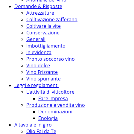
Domande & Risposte
Attrezzature
Colltivazione zafferano
Coltivare la vite
Conservazione
Generali
Imbottigliamento
In evidenza
Pronto soccorso vino
Vino dolce
Vino Frizzante
Vino spumante
Leggi e regolamenti
L’attività di viticoltore
Fare impresa
Produzione e vendita vino
Denominazioni
Enologia
A tavola e in giro
Olio Fai da Te