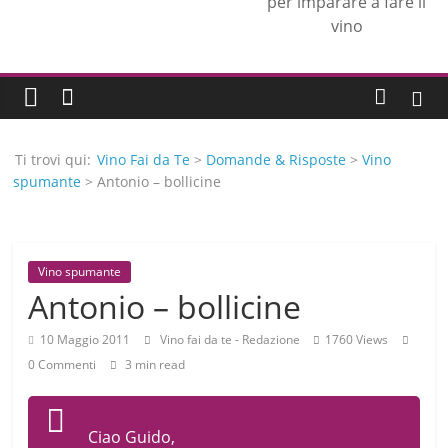
per imparare a fare il
vino
Ti trovi qui:
Vino Fai da Te
>
Domande & Risposte
>
Vino
spumante
> Antonio – bollicine
Vino spumante
Antonio – bollicine
10 Maggio 2011
Vino fai da te - Redazione
1760 Views
0 Commenti
3 min read
Ciao Guido,