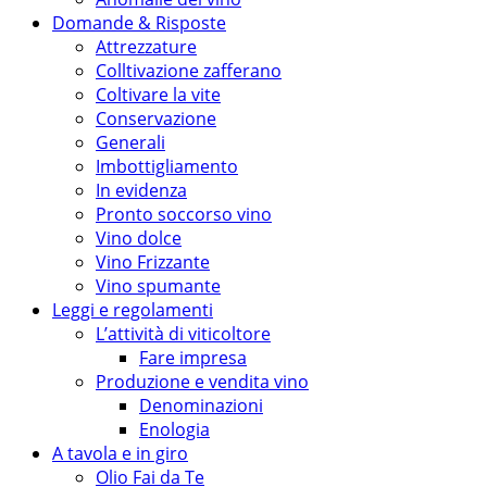
Domande & Risposte
Attrezzature
Colltivazione zafferano
Coltivare la vite
Conservazione
Generali
Imbottigliamento
In evidenza
Pronto soccorso vino
Vino dolce
Vino Frizzante
Vino spumante
Leggi e regolamenti
L’attività di viticoltore
Fare impresa
Produzione e vendita vino
Denominazioni
Enologia
A tavola e in giro
Olio Fai da Te