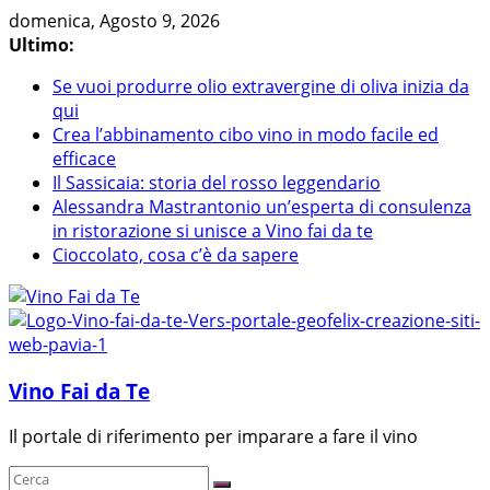
Skip
domenica, Agosto 9, 2026
to
Ultimo:
content
Se vuoi produrre olio extravergine di oliva inizia da
qui
Crea l’abbinamento cibo vino in modo facile ed
efficace
Il Sassicaia: storia del rosso leggendario
Alessandra Mastrantonio un’esperta di consulenza
in ristorazione si unisce a Vino fai da te
Cioccolato, cosa c’è da sapere
Vino Fai da Te
Il portale di riferimento per imparare a fare il vino