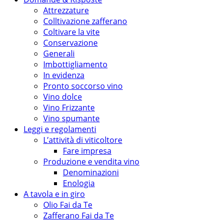
Attrezzature
Colltivazione zafferano
Coltivare la vite
Conservazione
Generali
Imbottigliamento
In evidenza
Pronto soccorso vino
Vino dolce
Vino Frizzante
Vino spumante
Leggi e regolamenti
L’attività di viticoltore
Fare impresa
Produzione e vendita vino
Denominazioni
Enologia
A tavola e in giro
Olio Fai da Te
Zafferano Fai da Te