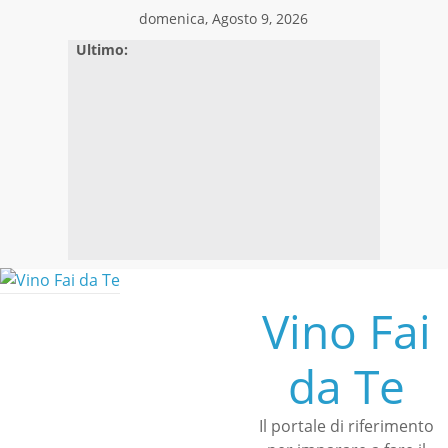
Skip
domenica, Agosto 9, 2026
to
Ultimo:
content
Vino Fai
da Te
Il portale di riferimento