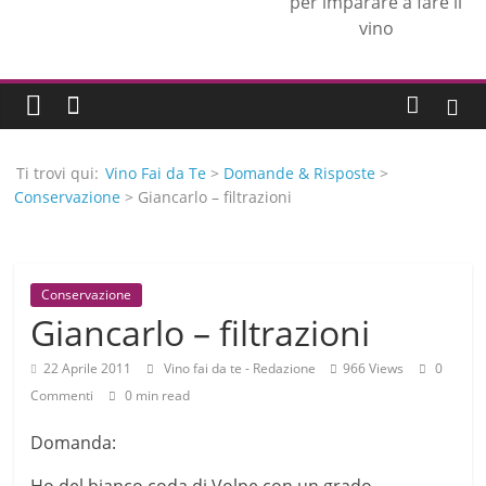
per imparare a fare il
vino
Ti trovi qui:
Vino Fai da Te
>
Domande & Risposte
>
Conservazione
> Giancarlo – filtrazioni
Conservazione
Giancarlo – filtrazioni
22 Aprile 2011
Vino fai da te - Redazione
966 Views
0
Commenti
0 min read
Domanda: