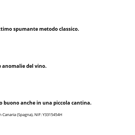
 ottimo spumante metodo classico.
e anomalie del vino.
vino buono anche in una piccola cantina.
an Canaria (Spagna), NIF: Y3315454H