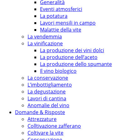
Generalità
Eventi atmosferici
La potatura
Lavori mensili in campo
Malattie della vite
La vendemmia
La vinificazione
La produzione dei vini dolci
La produzione dell’aceto
La produzione dello spumante
Il vino biologico
La conservazione
L’imbottigliamento
La degustazione
Lavori di cantina
Anomalie del vino
Domande & Risposte
Attrezzature
Colltivazione zafferano
Coltivare la vite
Conservazione