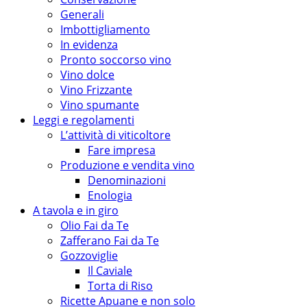
Generali
Imbottigliamento
In evidenza
Pronto soccorso vino
Vino dolce
Vino Frizzante
Vino spumante
Leggi e regolamenti
L’attività di viticoltore
Fare impresa
Produzione e vendita vino
Denominazioni
Enologia
A tavola e in giro
Olio Fai da Te
Zafferano Fai da Te
Gozzoviglie
Il Caviale
Torta di Riso
Ricette Apuane e non solo