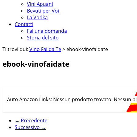
Vini Apuani
Bevuti per Voi
La Vodka
Contatti
Fai una domanda
Storia del sito
Ti trovi qui:
Vino Fai da Te
> ebook-vinofaidate
ebook-vinofaidate
Auto Amazon Links: Nessun prodotto trovato. Nessun pr
← Precedente
Successivo →