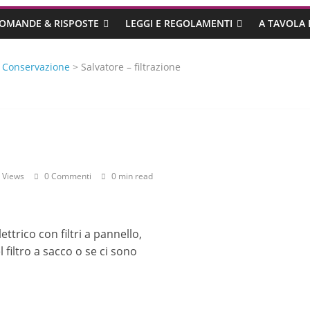
OMANDE & RISPOSTE
LEGGI E REGOLAMENTI
A TAVOLA 
>
Conservazione
> Salvatore – filtrazione
 Views
0 Commenti
0 min read
trico con filtri a pannello,
filtro a sacco o se ci sono