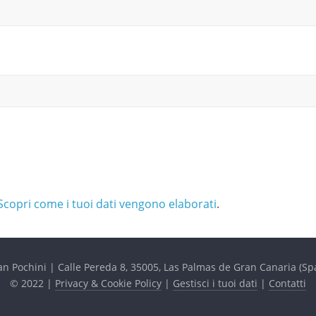
Scopri come i tuoi dati vengono elaborati
.
an Pochini | Calle Pereda 8, 35005, Las Palmas de Gran Canaria (S
© 2022 |
Privacy & Cookie Policy
|
Gestisci i tuoi dati
|
Contatti