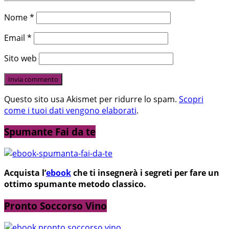
Nome
*
Email
*
Sito web
Questo sito usa Akismet per ridurre lo spam.
Scopri
come i tuoi dati vengono elaborati
.
Spumante Fai da te
Acquista l’
ebook
che ti insegnerà i segreti per fare un
ottimo spumante metodo classico.
Pronto Soccorso Vino