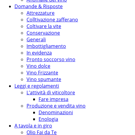
Domande & Risposte
Attrezzature
Colltivazione zafferano
Coltivare la vite
Conservazione
Generali
Imbottigliamento
In evidenza
Pronto soccorso vino
Vino dolce
Vino Frizzante
Vino spumante
Leggi e regolamenti
L’attività di viticoltore
Fare impresa
Produzione e vendita vino
Denominazioni
Enologia
A tavola e in giro
Olio Fai da Te