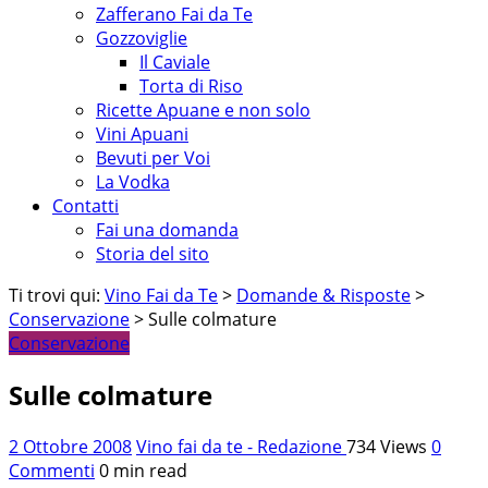
Zafferano Fai da Te
Gozzoviglie
Il Caviale
Torta di Riso
Ricette Apuane e non solo
Vini Apuani
Bevuti per Voi
La Vodka
Contatti
Fai una domanda
Storia del sito
Ti trovi qui:
Vino Fai da Te
>
Domande & Risposte
>
Conservazione
> Sulle colmature
Conservazione
Sulle colmature
2 Ottobre 2008
Vino fai da te - Redazione
734 Views
0
Commenti
0 min read