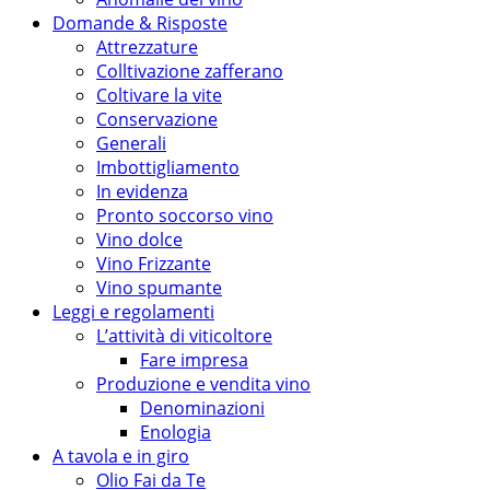
Domande & Risposte
Attrezzature
Colltivazione zafferano
Coltivare la vite
Conservazione
Generali
Imbottigliamento
In evidenza
Pronto soccorso vino
Vino dolce
Vino Frizzante
Vino spumante
Leggi e regolamenti
L’attività di viticoltore
Fare impresa
Produzione e vendita vino
Denominazioni
Enologia
A tavola e in giro
Olio Fai da Te