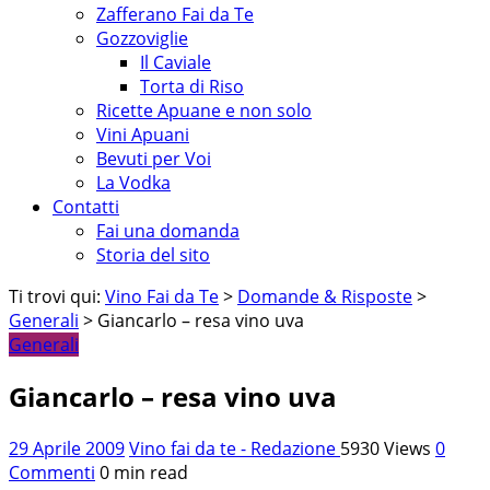
Zafferano Fai da Te
Gozzoviglie
Il Caviale
Torta di Riso
Ricette Apuane e non solo
Vini Apuani
Bevuti per Voi
La Vodka
Contatti
Fai una domanda
Storia del sito
Ti trovi qui:
Vino Fai da Te
>
Domande & Risposte
>
Generali
> Giancarlo – resa vino uva
Generali
Giancarlo – resa vino uva
29 Aprile 2009
Vino fai da te - Redazione
5930 Views
0
Commenti
0 min read