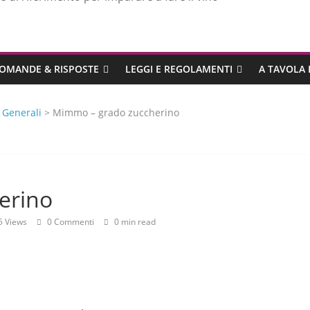
OMANDE & RISPOSTE
LEGGI E REGOLAMENTI
A TAVOLA 
>
Generali
> Mimmo – grado zuccherino
erino
5 Views
0 Commenti
0 min read