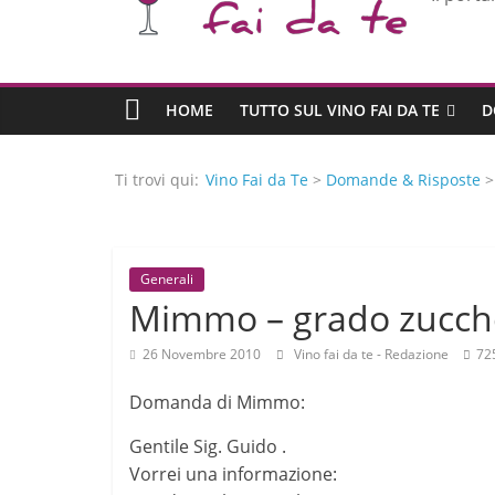
HOME
TUTTO SUL VINO FAI DA TE
D
Ti trovi qui:
Vino Fai da Te
>
Domande & Risposte
Generali
Mimmo – grado zucch
26 Novembre 2010
Vino fai da te - Redazione
72
Domanda di Mimmo:
Gentile Sig. Guido .
Vorrei una informazione: