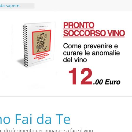
è da sapere
io extravergine
i
cibo vino in
cace
del rosso
ntonio
lenza in
ce a Vino fai da
no Fai da Te
le di riferimento per imparare a fare il vino