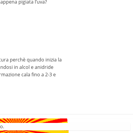
 appena pigiata l’uva?
atura perchè quando inizia la
dosi in alcol e anidride
rmazione cala fino a 2-3 e
o.