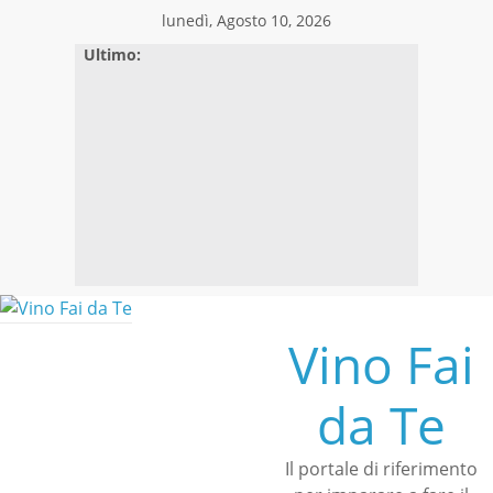
Skip
lunedì, Agosto 10, 2026
to
Ultimo:
content
Vino Fai
da Te
Il portale di riferimento