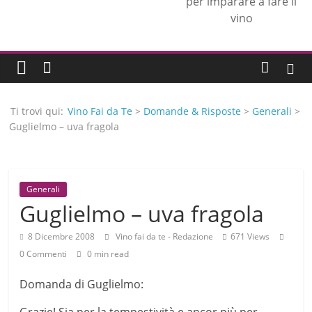
per imparare a fare il
vino
Ti trovi qui:
Vino Fai da Te
>
Domande & Risposte
>
Generali
>
Guglielmo – uva fragola
Generali
Guglielmo – uva fragola
8 Dicembre 2008
Vino fai da te - Redazione
671 Views
0 Commenti
0 min read
Domanda di Guglielmo: