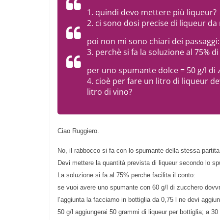
1. quindi devo mettere più liqueur?
2. ci sono dosi precise di liqueur da
poi non mi sono chiari dei passaggi:
3. perchè si fa la soluzione al 75% d
per uno spumante dolce = 50 g/l di
4. cioè per fare un litro di liqueur 
litro di vino?
Ciao Ruggiero.
No, il rabbocco si fa con lo spumante della stessa partita
Devi mettere la quantità prevista di liqueur secondo lo s
La soluzione si fa al 75% perche facilita il conto:
se vuoi avere uno spumante con 60 g/l di zucchero dovvre
l’aggiunta la facciamo in bottiglia da 0,75 l ne devi agg
50 g/l aggiungerai 50 grammi di liqueur per bottiglia; a 30 