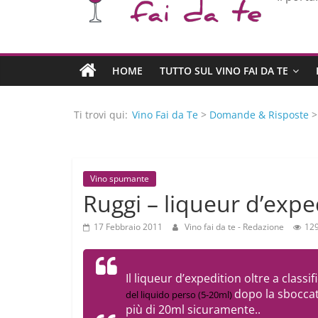
HOME
TUTTO SUL VINO FAI DA TE
Ti trovi qui:
Vino Fai da Te
>
Domande & Risposte
Vino spumante
Ruggi – liqueur d’expe
17 Febbraio 2011
Vino fai da te - Redazione
129
Il liqueur d’expedition oltre a class
dopo la sboccat
del liquido perso (5-20ml)
più di 20ml sicuramente..