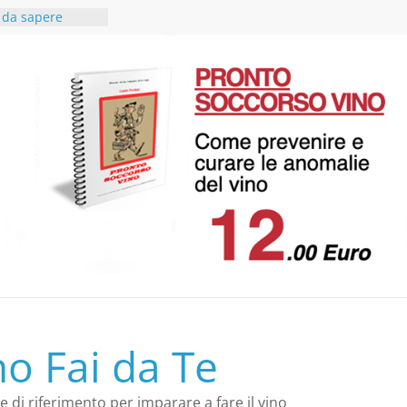
è da sapere
io extravergine
i
 cibo vino in
cace
del rosso
ntonio
ulenza in
ce a Vino fai da
no Fai da Te
le di riferimento per imparare a fare il vino