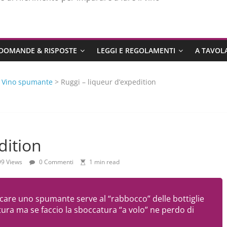
DOMANDE & RISPOSTE
LEGGI E REGOLAMENTI
A TAVOLA
>
Vino spumante
> Ruggi – liqueur d’expedition
dition
9 Views
0 Commenti
1 min read
ificare uno spumante serve al “rabbocco” delle bottiglie
ura ma se faccio la sboccatura “a volo” ne perdo di