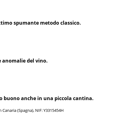
 ottimo spumante metodo classico.
e anomalie del vino.
vino buono anche in una piccola cantina.
an Canaria (Spagna), NIF: Y3315454H