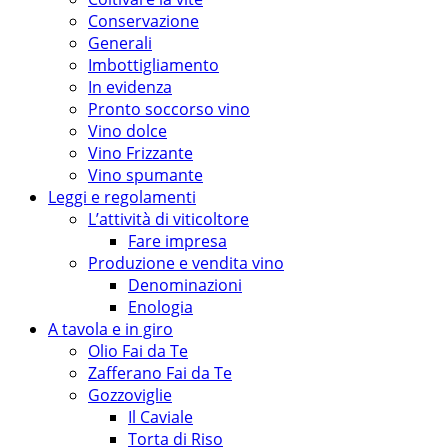
Conservazione
Generali
Imbottigliamento
In evidenza
Pronto soccorso vino
Vino dolce
Vino Frizzante
Vino spumante
Leggi e regolamenti
L’attività di viticoltore
Fare impresa
Produzione e vendita vino
Denominazioni
Enologia
A tavola e in giro
Olio Fai da Te
Zafferano Fai da Te
Gozzoviglie
Il Caviale
Torta di Riso