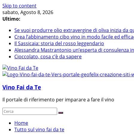
Skip to content
sabato, Agosto 8, 2026
Ultimo:
Se vuoi produrre olio extravergine di oliva inizia da q
Crea l’abbinamento cibo vino in modo facile ed effica
Il Sassicaia: storia del rosso leggendario
Alessandra Mastrantonio un’esperta di consulenza in r
Cioccolato, cosa c’è da sapere
Vino Fai da Te
Il portale di riferimento per imparare a fare il vino
Home
Tutto sul vino fai da te