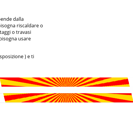
pende dalla
isogna riscaldare o
taggi o travasi
 bisogna usare
posizione ) e ti