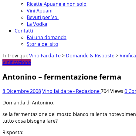
Ricette Apuane e non solo
Vini Apuani
Bevuti per Voi
La Vodka
Contatti
Fai una domanda
Storia del sito
Ti trovi qui:
Vino Fai da Te
>
Domande & Risposte
>
Vinific
Vinificazione
Antonino – fermentazione ferma
8 Dicembre 2008
Vino fai da te - Redazione
704 Views
0 Co
Domanda di Antonino:
se la fermentazione del mosto bianco rallenta notevolment
tutto cosa bisogna fare?
Risposta: