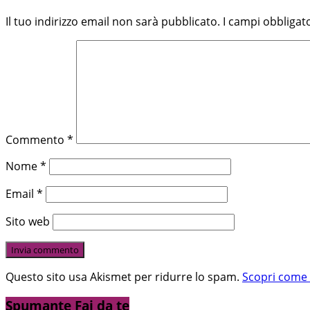
Il tuo indirizzo email non sarà pubblicato.
I campi obbligat
Commento
*
Nome
*
Email
*
Sito web
Questo sito usa Akismet per ridurre lo spam.
Scopri come 
Spumante Fai da te