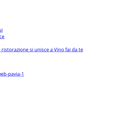
ui
ce
istorazione si unisce a Vino fai da te